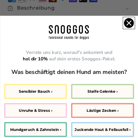
(10%
(10%
Beschreibung
Rabatt
Rabatt
Zutaten
vs.
vs.
Einzelkauf)
Einzelkauf)
Analytische Bestandteile
verringern
erhöhen
Verrate uns kurz, worauf's ankommt und
hol dir 10%
auf dein erstes Snoggos-Paket.
Was beschäftigt deinen Hund am meisten?
Sensibler Bauch ›
Steife Gelenke ›
Unruhe & Stress ›
Lästige Zecken ›
Mundgeruch & Zahnstein ›
Juckende Haut & Fellausfall ›