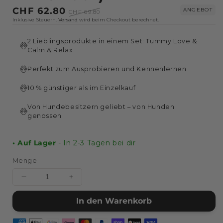
Sonderpreis
CHF 62.80
Normaler
ANGEBOT
CHF 69.80
Inklusive Steuern.
Versand
wird beim Checkout berechnet.
Preis
2 Lieblingsprodukte in einem Set: Tummy Love &
Calm & Relax
Perfekt zum Ausprobieren und Kennenlernen
10 % günstiger als im Einzelkauf
Von Hundebesitzern geliebt – von Hunden
genossen
• Auf Lager
- In 2-3 Tagen bei dir
Menge
Menge
Menge
für
für
In den Warenkorb
Snoggos
Snoggos
Bestseller
Bestseller
Bundle
Bundle