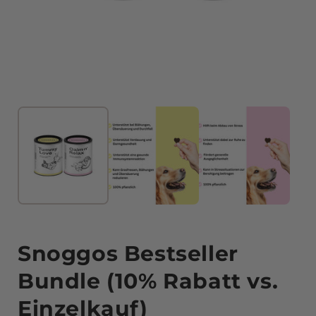
Medien
1
im
Modal
öffnen
Snoggos Bestseller
Bundle (10% Rabatt vs.
Einzelkauf)