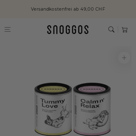
Zum Inhalt
Versandkostenfrei ab 49,00 CHF
springen
Warenkor
Zur
Produktinformation
springen