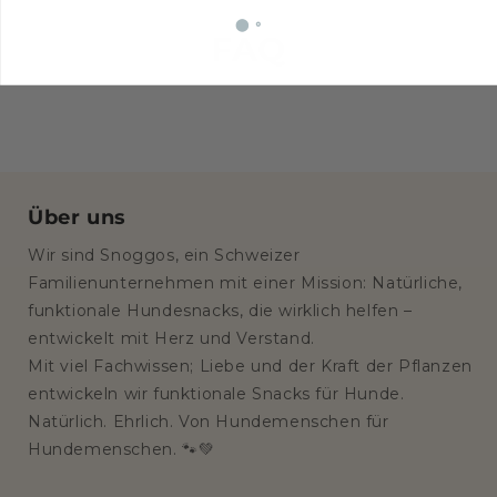
⬤ ⚬
FAQ
Über uns
Wir sind Snoggos, ein Schweizer
Familienunternehmen mit einer Mission: Natürliche,
funktionale Hundesnacks, die wirklich helfen –
entwickelt mit Herz und Verstand.
Mit viel Fachwissen; Liebe und der Kraft der Pflanzen
entwickeln wir funktionale Snacks für Hunde.
Natürlich. Ehrlich. Von Hundemenschen für
Hundemenschen. 🐾💚