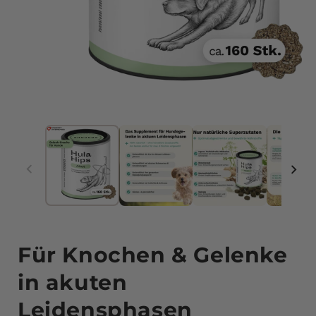
Medien
1
im
Modal
öffnen
Für Knochen & Gelenke
in akuten
Leidensphasen