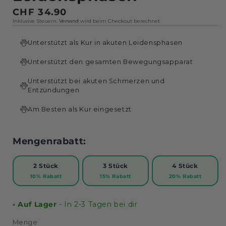
Normaler
CHF 34.90
Inklusive Steuern.
Versand
wird beim Checkout berechnet.
Preis
Unterstützt als Kur in akuten Leidensphasen
Unterstützt den gesamten Bewegungsapparat
Unterstützt bei akuten Schmerzen und
Entzündungen
Am Besten als Kur eingesetzt
Mengenrabatt:
2 Stück
3 Stück
4 Stück
10% Rabatt
15% Rabatt
20% Rabatt
• Auf Lager
- In 2-3 Tagen bei dir
Menge