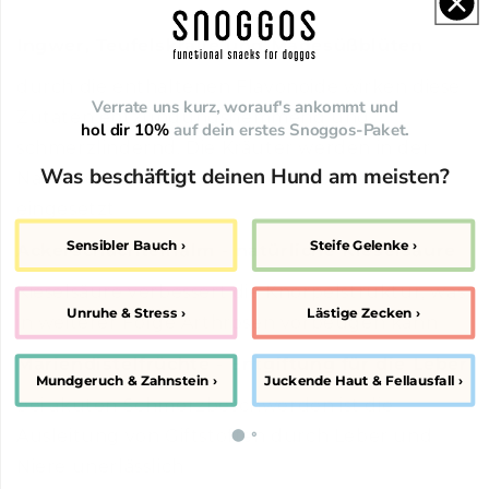
Ingwer, Teufelskralle und Mädesüßblüten
durch die enthaltenen Flavonoide wirken diese
Verrate uns kurz, worauf's ankommt und
Zutaten entzündungshemmend und
hol dir 10%
auf dein erstes Snoggos-Paket.
schmerzlindernd. Die Kräuter werden in der
Was beschäftigt deinen Hund am meisten?
Naturheilkunde als natürliche Schmerzmittel
eingesetzt
Sensibler Bauch ›
Steife Gelenke ›
Ackerschachtelhalm - natürliche Kieselsäure
Kieselsäure verbessert die Knorpelstruktur, was
Unruhe & Stress ›
Lästige Zecken ›
in weiterer Folge Arthrosen vorbeugen kann
Mariendistelfrüchte - Entgiftung für die Leber
Mundgeruch & Zahnstein ›
Juckende Haut & Fellausfall ›
bei akuten Schmerzbeschwerden ist die
Ausleitung von Giftstoffen durch Leber und
⬤ ⚬
Niere unerlässlich