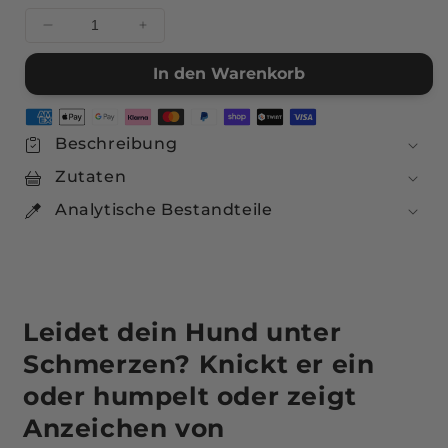
Menge
Menge
für
für
In den Warenkorb
Für
Für
Knochen
Knochen
&amp;
&amp;
Gelenke
Gelenke
Beschreibung
in
in
Zutaten
akuten
akuten
Leidensphasen
Leidensphasen
Analytische Bestandteile
verringern
erhöhen
Leidet dein Hund unter
Schmerzen? Knickt er ein
oder humpelt oder zeigt
Anzeichen von