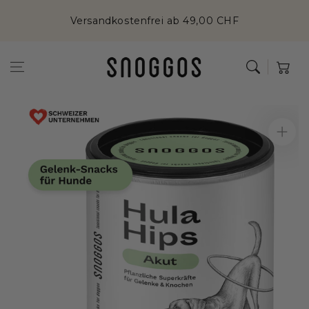
Zum Inhalt
Versandkostenfrei ab 49,00 CHF
springen
Warenkor
Zur
Produktinformation
springen